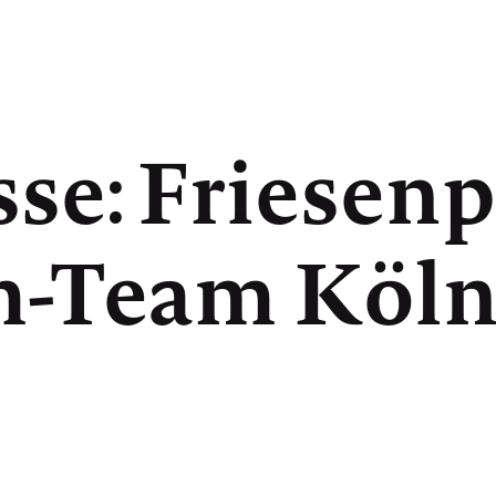
e: Friesen­p
m-Team Köln