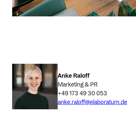
Anke Raloff
Marketing & PR
+49 173 49 30 053
ed.mutarobale@ffolar.ekna