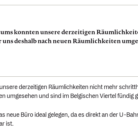
ms konnten unsere derzei­tigen Räumlich­keiten
ir uns deshalb nach neuen Räumlich­keiten umge
re derzei­tigen Räumlich­keiten nicht mehr schritt­ha
en umgesehen und sind im Belgi­schen Viertel fündig
as neue Büro ideal gelegen, da es direkt an der U‑Bahn
r ist.