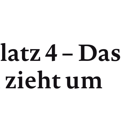
latz 4 – Das
 zieht um