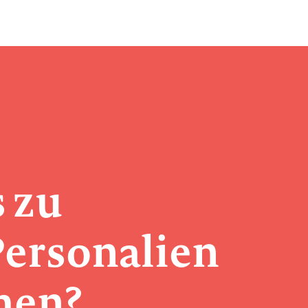
s
zu
ersonalien
men?