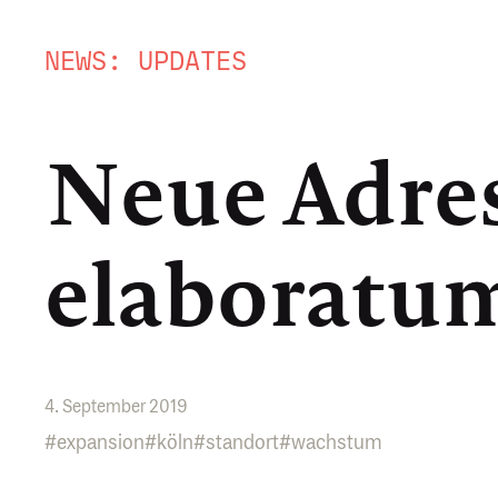
NEWS: UPDATES
Neue Adress
elaboratu
4. September 2019
#expansion
#köln
#standort
#wachstum